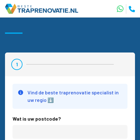
1
Stap 1
Vind de beste traprenovatie specialist in
uw regio ⬇️
Wat is uw postcode?