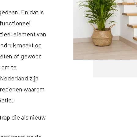
gedaan. En dat is
 functioneel
ntieel element van
 indruk maakt op
sleten of gewoon
d om te
Nederland zijn
le redenen waarom
atie:
rap die als nieuw
unctioneel na de