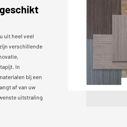
 geschikt
u uit heel veel
zijn verschillende
novatie,
apijt. In
aterialen bij een
hangt af van uw
wenste uitstraling