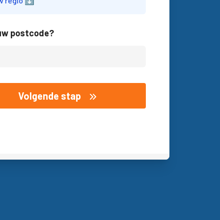
w regio ⬇️
 uw postcode?
Volgende stap