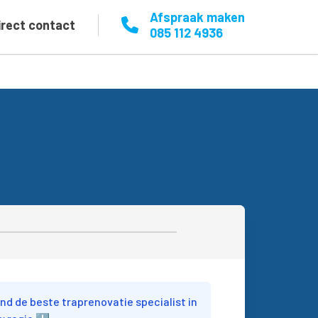
Afspraak maken
irect contact
085 112 4936
1
ind de beste traprenovatie specialist in