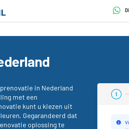
D
ederland
prenovatie in Nederland
1
aling met een
Stap 
novatie kunt u kiezen uit
kleuren. Gegarandeerd dat
V
enovatie oplossing te