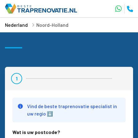
Nederland
Noord-Holland
1
Stap 1
Vind de beste traprenovatie specialist in
uw regio ⬇️
Wat is uw postcode?